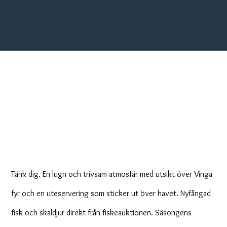
Boating & fishing
experiences in combination
with food
Tänk dig. En lugn och trivsam atmosfär med utsikt över Vinga
fyr och en uteservering som sticker ut över havet. Nyfångad
fisk och skaldjur direkt från fiskeauktionen. Säsongens