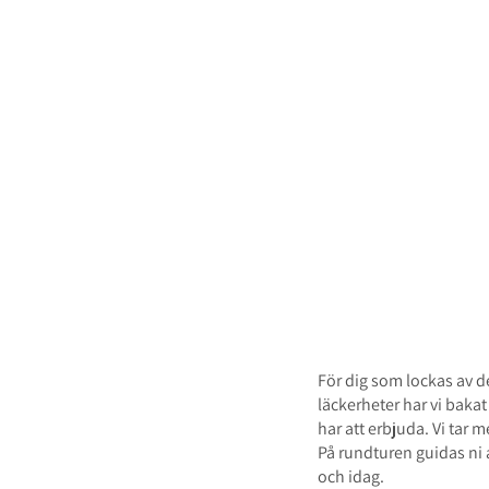
Upplev det bä
en dag!
Erbjuds vår & hö
För dig som lockas av d
läckerheter har vi bakat
har att erbjuda. Vi tar
På rundturen guidas ni 
och idag.​