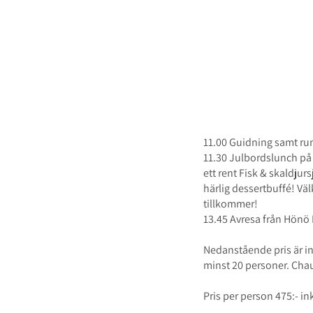
Dagstur med 
Måndag - tisdag 2
11.00 Guidning samt r
11.30 Julbordslunch på
ett rent Fisk & skaldjur
härlig dessertbuffé! Väl
tillkommer!
13.45 Avresa från Hönö 
Nedanstående pris är ink
minst 20 personer. Chauff
Pris per person 475:- 