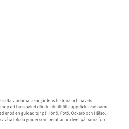
sta av Öckerö-öarna på
st
e salta vindarna, skärgårdens historia och havets
 ihop ett busspaket där du får tillfälle upptäcka vad öarna
 med er på en guidad tur på Hönö, Fotö, Öckerö och Hälsö.
av våra lokala guider som berättar om livet på öarna förr