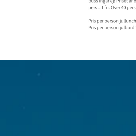
Buss ingår ej! Priset är
pers = 1 fri. Över 40 pers 
Pris per person jullunc
Pris per person julbord