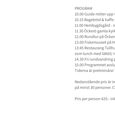
PROGRAM
10.00 Guide möter upp v
10.15 Bagebröd & kaff
11.00 Hembygdsgård - 
11.30 Öckerö gamla kyrk
12.00 Rundtur på Öckerö
13.00 Fiskemuseet på H
13:45 Restaurang Tullhus
som lunch med lättöl/ 
14.30 Fri rundvandring 
15.00 Programmet avslu
Tiderna är preliminära!
Nedanstående pris är ink
på minst 30 personer. Cha
Pris per person 425:- 