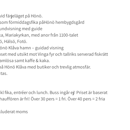
id färjeläget på Hönö.
e som förmiddagsfika påHönö hembygdsgård
rundvisning med guide
a, Mariakyrkan, med anor från 1100-talet
, Hälsö, Fotö.
önö Klåva hamn – guidad visning
et med utsikt mot Vinga fyr och tallriks serverad fiskrätt
ramlösa samt kaffe & kaka.
på Hönö Klåva med butiker och trevlig atmosfär.
tas.
l fika, entréer och lunch. Buss ingår ej! Priset är baserat
uffören är fri! Över 30 pers = 1 fri. Över 40 pers = 2 fria
inkluderat moms