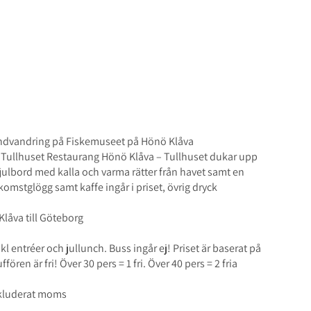
Jullunch
3 nov - 1 dec
undvandring på Fiskemuseet på Hönö Klåva
 Tullhuset Restaurang Hönö Klåva – Tullhuset dukar upp
sjulbord med kalla och varma rätter från havet samt en
komstglögg samt kaffe ingår i priset, övrig dryck
Klåva till Göteborg
l entréer och jullunch. Buss ingår ej! Priset är baserat på
ören är fri! Över 30 pers = 1 fri. Över 40 pers = 2 fria
inkluderat moms