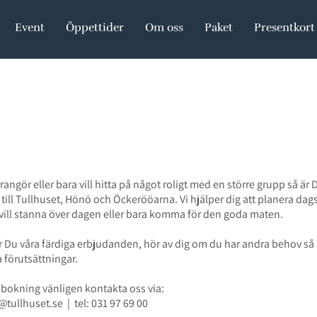
Event
Öppettider
Om oss
Paket
Presentkort
rangör eller bara vill hitta på något roligt med en större grupp så är
ill Tullhuset, Hönö och Öckerööarna. Vi hjälper dig att planera dag
vill stanna över dagen eller bara komma för den goda maten.
r Du våra färdiga erbjudanden, hör av dig om du har andra behov så
a förutsättningar.
 bokning vänligen kontakta oss via:
@tullhuset.se | tel: 031 97 69 00