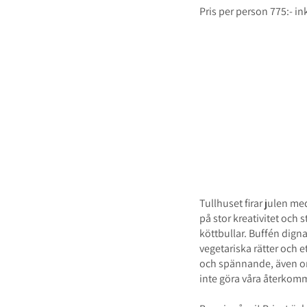
Pris per person 775:- 
Jullunch & Ju
Måndag - torsdag
Tullhuset firar julen m
på stor kreativitet och 
köttbullar. Buffén dign
vegetariska rätter och e
och spännande, även om
inte göra våra återkom