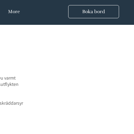
More
Boka bord
 Du varmt
sutflykten
 skräddarsyr