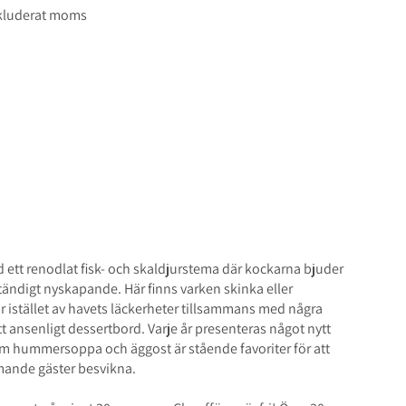
inkluderat moms
lbord för grupper
 24 nov - 3 dec
ed ett renodlat fisk- och skaldjurstema där kockarna bjuder
ständigt nyskapande. Här finns varken skinka eller
ar istället av havets läckerheter tillsammans med några
tt ansenligt dessertbord. Varje år presenteras något nytt
 hummersoppa och äggost är stående favoriter för att
mande gäster besvikna.