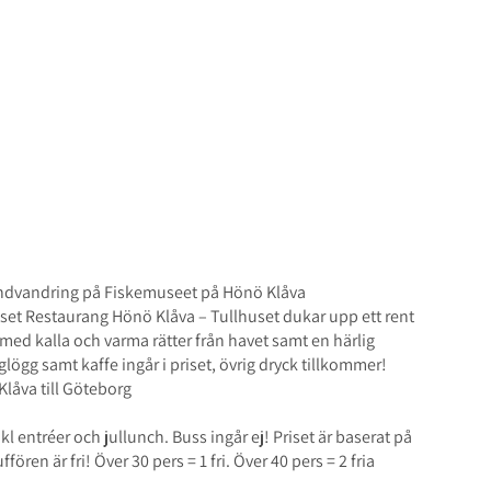
 Julbord
3 nov - 1 dec
undvandring på Fiskemuseet på Hönö Klåva
set Restaurang Hönö Klåva – Tullhuset dukar upp ett rent
 med kalla och varma rätter från havet samt en härlig
lögg samt kaffe ingår i priset, övrig dryck tillkommer!
Klåva till Göteborg
l entréer och jullunch. Buss ingår ej! Priset är baserat på
ören är fri! Över 30 pers = 1 fri. Över 40 pers = 2 fria