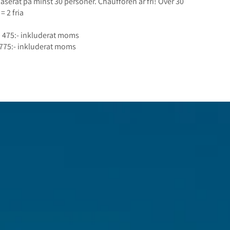
 baserat på minst 30 personer. Chauffören är fri! Över 30
= 2 fria
h 475:- inkluderat moms
 775:- inkluderat moms