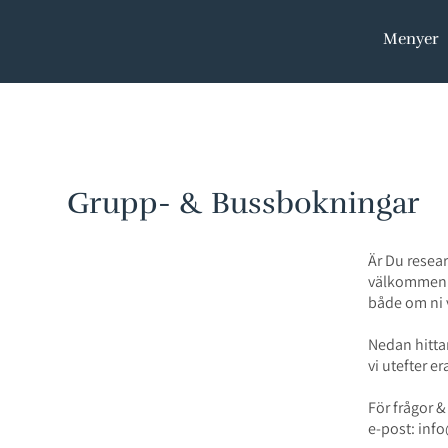
Menyer
Grupp- & Bussbokningar
Är Du resear
välkommen t
både om ni 
Nedan hitta
vi utefter er
För frågor &
e-post: info