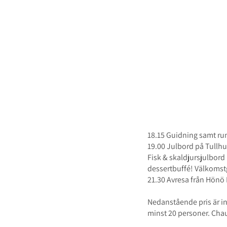
Kvällstur med
Måndag - tisdag 2
18.15 Guidning samt r
19.00 Julbord på Tullhu
Fisk & skaldjursjulbord
dessertbuffé! Välkomstg
21.30 Avresa från Hönö 
Nedanstående pris är ink
minst 20 personer. Chauff