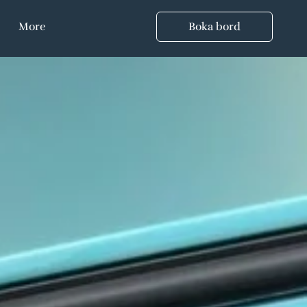
More
Boka bord